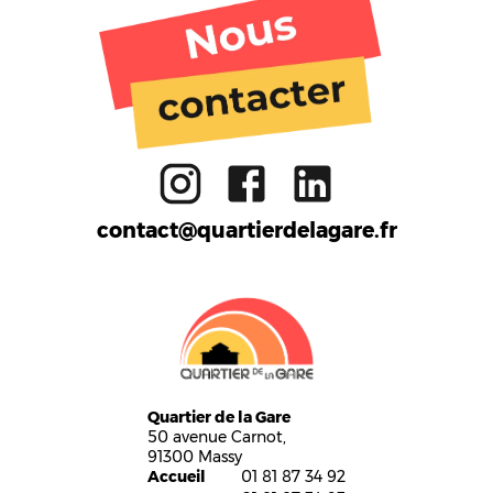
Activités
Ateliers
Gare aux enfants
Restaurant
FabLab
Réemploi
Formation
Bar
Cuisine partagée
Boutique
Massy
contact@quartierdelagare.fr
Quartier de la Gare
50 avenue Carnot,
91300 Massy
Accueil
01 81 87 34 92