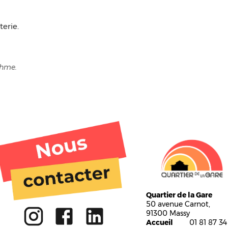
terie.
thme.
Tiers lieu
Quartier de la Gare
Activités
50 avenue Carnot,
Ateliers
91300 Massy
Gare aux enfants
Accueil
01 81 87 34