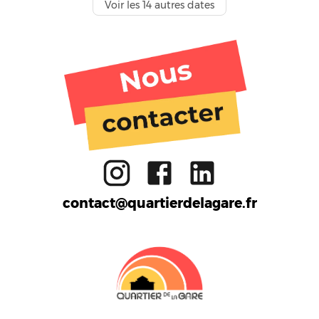
Voir les
14
autres dates
Tiers lieu
Activités
Ateliers
Gare aux enfants
Restaurant
FabLab
Réemploi
Formation
Bar
Cuisine partagée
Boutique
Massy
contact@quartierdelagare.fr