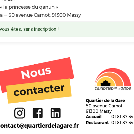
 la princesse du qanun »
ra — 50 avenue Carnot, 91300 Massy
us êtes, sans inscription !
Tiers lieu
Quartier de la Gare
Activités
50 avenue Carnot,
Ateliers
91300 Massy
Gare aux enfants
Accueil
01 81 87 34
Restaurant
Restaurant
01 81 87 34
ontact@quartierdelagare.fr
FabLab
Réemploi