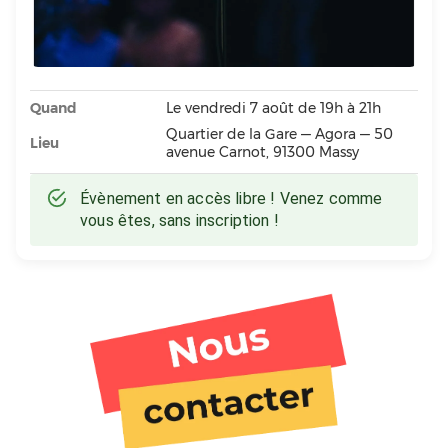
Quand
Le vendredi 7 août de 19h à 21h
Quartier de la Gare — Agora — 50
Lieu
avenue Carnot, 91300 Massy
Évènement en accès libre ! Venez comme
vous êtes, sans inscription !
Tiers lieu
Activités
Ateliers
Gare aux enfants
Restaurant
FabLab
Réemploi
Formation
Bar