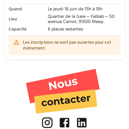
Quand
Le jeudi 18 juin de 15h à 18h
Quartier de la Gare — Fablab — 50
Lieu
avenue Carnot, 91300 Massy
Capacité
6
places restantes
Les inscriptions ne sont pas ouvertes pour cet
évènement.
Tiers lieu
Activités
Ateliers
Gare aux enfants
Restaurant
FabLab
Réemploi
Formation
Bar
Cuisine partagée
Boutique
Massy