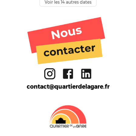
Voir les
14
autres dates
Tiers lieu
Activités
Ateliers
Gare aux enfants
Restaurant
FabLab
Réemploi
Formation
Bar
Cuisine partagée
Boutique
Massy
contact@quartierdelagare.fr