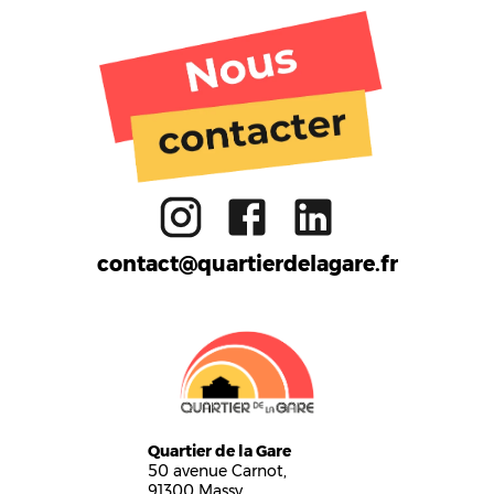
Tiers lieu
Activités
Ateliers
Gare aux enfants
Restaurant
FabLab
Réemploi
Formation
Bar
Cuisine partagée
Boutique
Massy
contact@quartierdelagare.fr
Quartier de la Gare
50 avenue Carnot,
91300 Massy