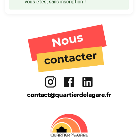
vous êtes, sans inscription !
Tiers lieu
Activités
Ateliers
Gare aux enfants
Restaurant
FabLab
Réemploi
Formation
Bar
Cuisine partagée
Boutique
Massy
contact@quartierdelagare.fr