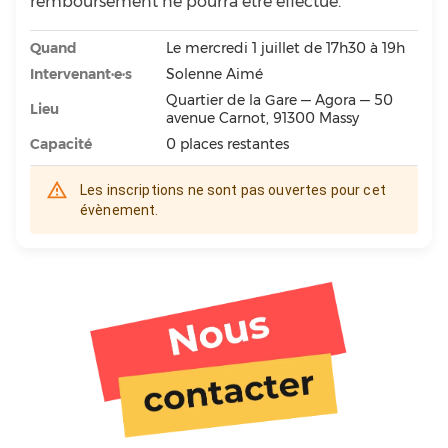
remboursement ne pourra être effectué.
Quand
Le mercredi 1 juillet de 17h30 à 19h
Intervenant·e·s
Solenne Aimé
Quartier de la Gare — Agora — 50
Lieu
avenue Carnot, 91300 Massy
Capacité
0
places restantes
Les inscriptions ne sont pas ouvertes pour cet
évènement.
Tiers lieu
Activités
Ateliers
Gare aux enfants
Restaurant
FabLab
Réemploi
Formation
Bar